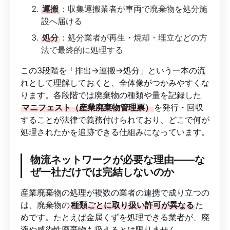
運搬
：収集運搬業者が車両で廃棄物を処分施
設へ届ける
処分
：処分業者が再生・焼却・埋立などの方
法で最終的に処理する
この3段階を「排出→運搬→処分」という一本の流
れとして理解しておくと、全体像がつかみやすくな
ります。各段階では廃棄物の種類や量を記録した
マニフェスト（産業廃棄物管理票）
を発行・回収
することが法律で義務付けられており、どこで何が
処理されたかを追跡できる仕組みになっています。
物流ネットワークが必要な理由——な
ぜ一社だけでは完結しないのか
産業廃棄物の処理が複数の業者の連携で成り立つの
は、廃棄物の
種類ごとに取り扱い許可が異なる
た
めです。たとえば金属くずを処理できる業者が、廃
液や感染性廃棄物も扱えるとは限りません。