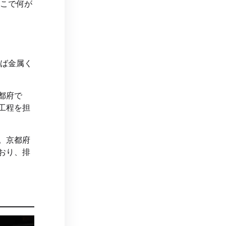
こで何が
ば金属く
都府で
工程を担
。京都府
おり、排