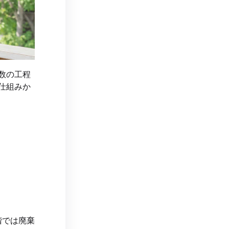
数の工程
仕組みか
階では廃棄