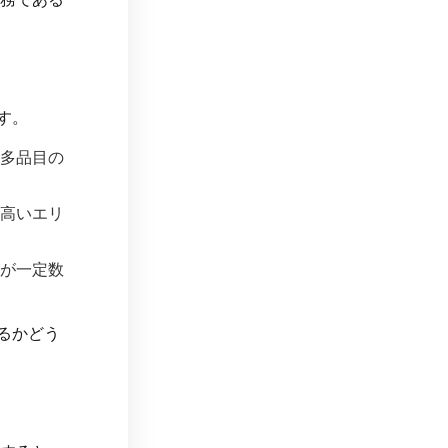
す。
多品目の
高いエリ
が一定数
るかどう